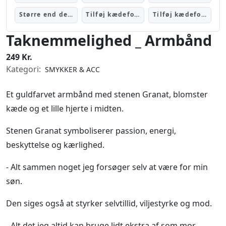
Større end de mulige størrelser
Tilføj kædeforlænger: 1 led af 1,5 cm
Tilføj kædeforlænger: 2 ked af 1,5 cm
Taknemmelighed _ Armbånd
249 Kr.
Kategori:
SMYKKER & ACC
Et guldfarvet armbånd med stenen Granat, blomster
kæde og et lille hjerte i midten.
Stenen Granat symboliserer passion, energi,
beskyttelse og kærlighed.
- Alt sammen noget jeg forsøger selv at være for min
søn.
Den siges også at styrker selvtillid, viljestyrke og mod.
- Alt det jeg altid kan bruge lidt ekstra af som mor.