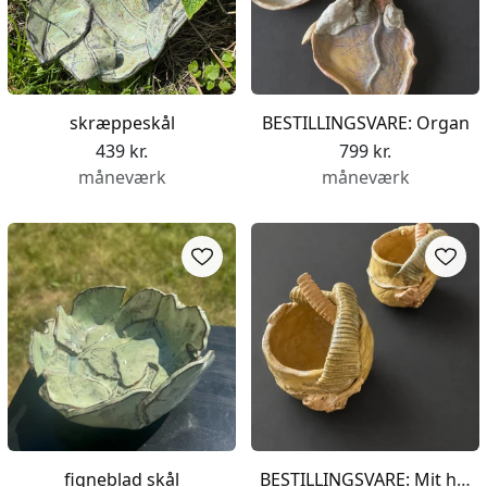
skræppeskål
BESTILLINGSVARE: Organ
439 kr.
799 kr.
måneværk
måneværk
figneblad skål
BESTILLINGSVARE: Mit hjerteblod