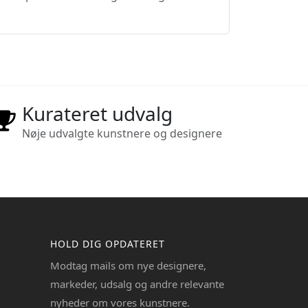
Kurateret udvalg
Nøje udvalgte kunstnere og designere
HOLD DIG OPDATERET
Modtag mails om nye designere,
markeder, udsalg og andre relevante
nyheder om vores kunstnere.