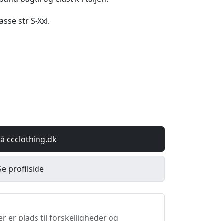
sse str S-Xxl.
å ccclothing.dk
Se profilside
er er plads til forskelligheder og