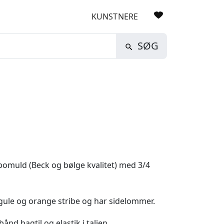
KUNSTNERE
SØG
t bomuld (Beck og bølge kvalitet) med 3/4
gule og orange stribe og har sidelommer.
nd bagtil og elastik i taljen.