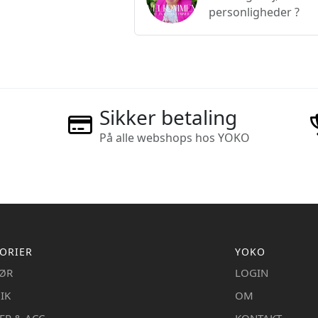
personligheder ?
Sikker betaling
På alle webshops hos YOKO
ORIER
YOKO
IØR
LOGIN
IK
OM
ER & ACC
KONTAKT