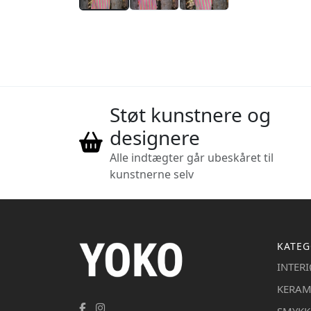
Støt kunstnere og
designere
Alle indtægter går ubeskåret til
kunstnerne selv
KATEG
INTER
KERAM
SMYKK