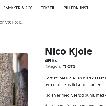
SMYKKER & ACC
TEKSTIL
BILLEDKUNST
Nico Kjole
469 Kr.
Kategori:
TEKSTIL
Kort stribet kjole i en blød gasse
ærmer og elastik i ærmekanten.
Kjolen er med lyserød bund, med 
V-hals både for og bag med bindebå