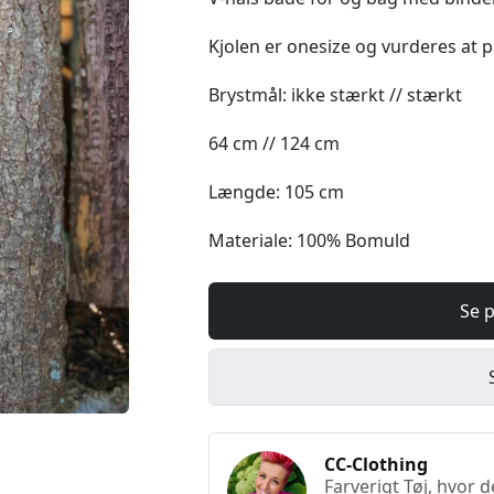
Kjolen er onesize og vurderes at pa
Brystmål: ikke stærkt // stærkt
64 cm // 124 cm
Længde: 105 cm
Materiale: 100% Bomuld
Se p
CC-Clothing
Farverigt Tøj, hvor d