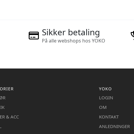
Sikker betaling
På alle webshops hos YOKO
ORIER
YOKO
IØR
LOGIN
IK
OM
ER & ACC
KONTAKT
L
ANLEDNINGER