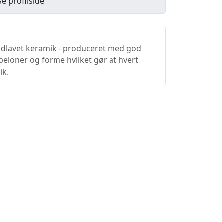
Se profilside
ndlavet keramik - produceret med god
beloner og forme hvilket gør at hvert
ik.