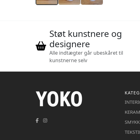
Støt kunstnere og
designere
Alle indtægter går ubeskåret til
kunstnerne selv
KATEG
INTER
KERAM
SMYKK
TEKSTI