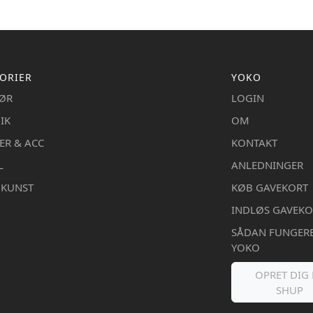
ORIER
YOKO
IØR
LOGIN
IK
OM
ER & ACC
KONTAKT
L
ANLEDNINGER
DKUNST
KØB GAVEKORT
INDLØS GAVEKO
SÅDAN FUNGER
YOKO
OPRET DIG 
SHUP