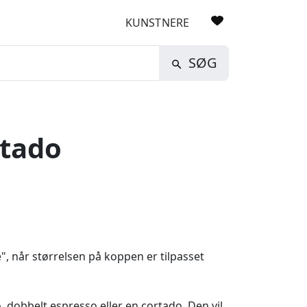
KUNSTNERE
SØG
rtado
", når størrelsen på koppen er tilpasset
, dobbelt espresso eller en cortado. Den vil