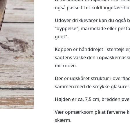
også passe til et koldt ingefærsho
Udover drikkevarer kan du også b
"dyppelse", marmelade eller pesto
godt".
Koppen er hånddrejet i stentøjsler
sagtens vaske den i opvaskemaski
microovn.
Der er udskåret struktur i overfl
sammen med de smykke glasurer. 
Højden er ca. 7,5 cm, bredden øver
Vær opmærksom på at farverne kan 
skærm.