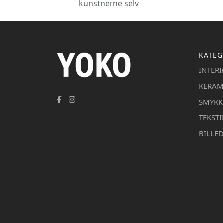
kunstnerne selv
KATEG
INTER
KERAM
SMYKK
TEKSTI
BILLE