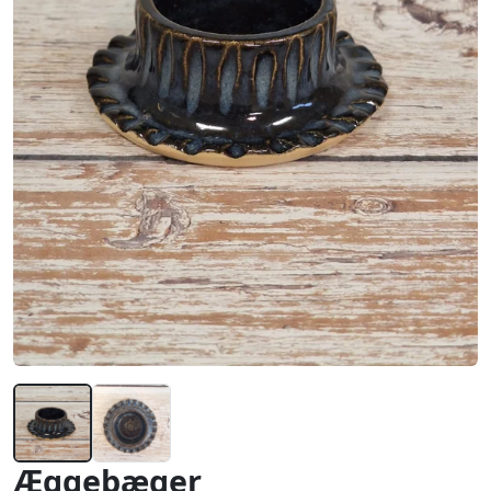
Æggebæger