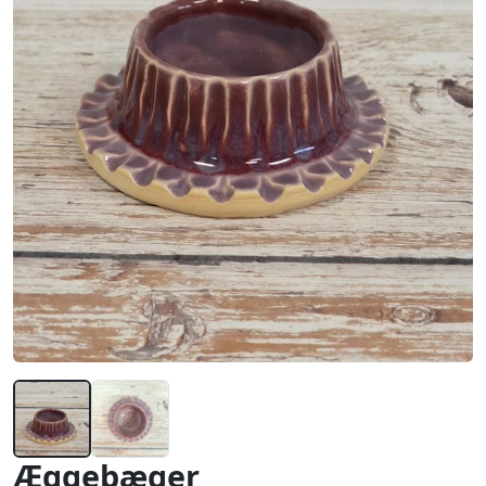
Æggebæger