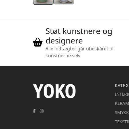
Støt kunstnere og
designere
Alle indtægter går ubeskåret til
kunstnerne selv
KATEG
INTER
KERAM
SMYKK
TEKSTI