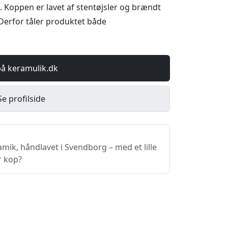
. Koppen er lavet af stentøjsler og brændt
Derfor tåler produktet både
på keramulik.dk
Se profilside
ik, håndlavet i Svendborg – med et lille
r kop?