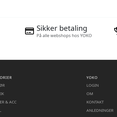
Sikker betaling
På alle webshops hos YOKO
ORIER
YOKO
IØR
LOGIN
IK
OM
ER & ACC
KONTAKT
L
ANLEDNINGER