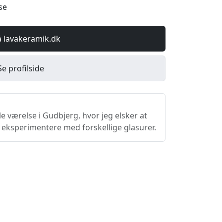
se
å lavakeramik.dk
Se profilside
lle værelse i Gudbjerg, hvor jeg elsker at
 eksperimentere med forskellige glasurer.