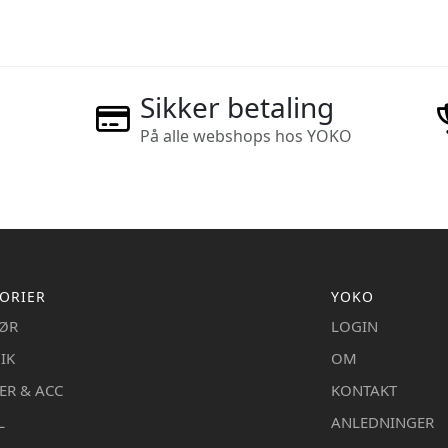
Sikker betaling
På alle webshops hos YOKO
ORIER
YOKO
IØR
LOGIN
IK
OM
ER & ACC
KONTAKT
L
ANLEDNINGER