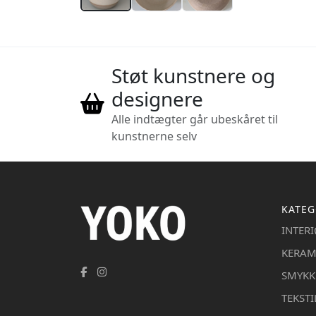
Støt kunstnere og
designere
Alle indtægter går ubeskåret til
kunstnerne selv
KATEG
INTER
KERAM
SMYKK
TEKSTI