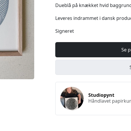
Dueblå på knækket hvid baggrun
Leveres indrammet i dansk produ
Signeret
Se p
Studiopynt
Håndlavet papirkun