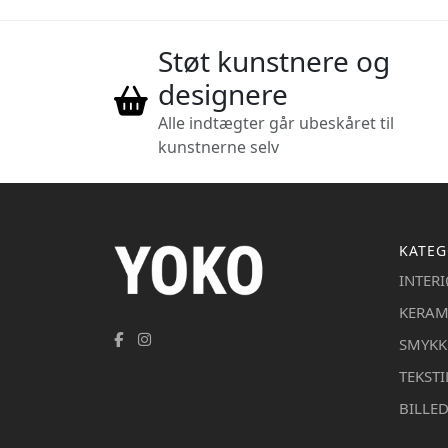
Støt kunstnere og
designere
Alle indtægter går ubeskåret til
kunstnerne selv
KATEG
INTER
KERAM
SMYKK
TEKSTI
BILLE