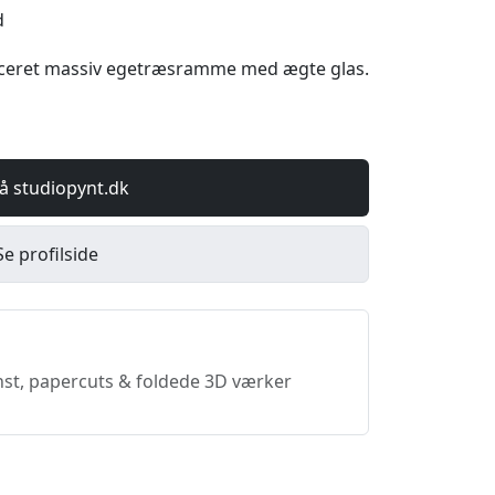
d
ceret massiv egetræsramme med ægte glas.
å studiopynt.dk
Se profilside
st, papercuts & foldede 3D værker