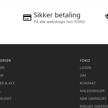
Sikker betaling
På alle webshops hos YOKO
ORIER
YOKO
IØR
LOGIN
IK
OM
ER & ACC
KONTAKT
L
ANLEDNINGER
DKUNST
KØB GAVEKORT
INDLØS GAVEKO