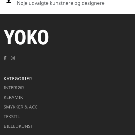
Nøje udvalgte kunstnere og designere
KATEGORIER
INTERIØR
KERAMIK
SMYKKER & ACC
TEKSTIL
BILLEDKUNST