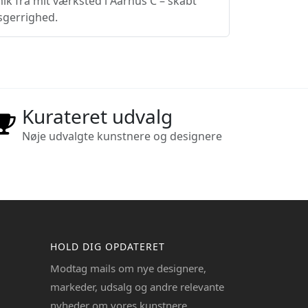
k fra mit værksted i Aarhus C – skabt
sgerrighed.
Kurateret udvalg
Nøje udvalgte kunstnere og designere
HOLD DIG OPDATERET
Modtag mails om nye designere,
markeder, udsalg og andre relevante
nyheder om vores kunstnere.