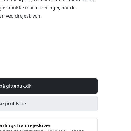
gle smukke marmoreringer, når de
en ved drejeskiven.
på gittepuk.dk
Se profilside
arlings fra drejeskiven