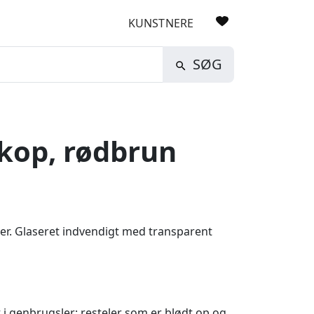
KUNSTNERE
SØG
kop, rødbrun
er. Glaseret indvendigt med transparent
i genbrugsler; resteler som er blødt op og