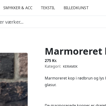
SMYKKER & ACC
TEKSTIL
BILLEDKUNST
Marmoreret 
275 Kr.
Kategori:
KERAMIK
Marmoreret kop i rødbrun og lys l
glasur.
De marmorerede kopper er drejet 