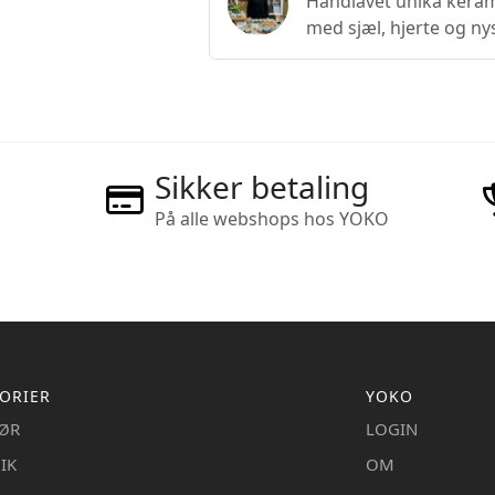
Håndlavet unika kerami
med sjæl, hjerte og ny
Sikker betaling
På alle webshops hos YOKO
ORIER
YOKO
IØR
LOGIN
IK
OM