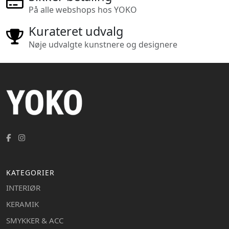
På alle webshops hos YOKO
Kurateret udvalg
Nøje udvalgte kunstnere og designere
KATEGORIER
INTERIØR
KERAMIK
SMYKKER & ACC