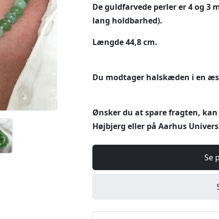
De guldfarvede perler er 4 og 3
lang holdbarhed).
Længde 44,8 cm.
Du modtager halskæden i en æske
Ønsker du at spare fragten, kan
Højbjerg eller på Aarhus Universi
Se 