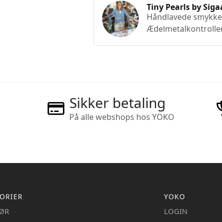
Tiny Pearls by Siga
Håndlavede smykker 
Ædelmetalkontrolle
Sikker betaling
På alle webshops hos YOKO
ORIER
YOKO
IØR
LOGIN