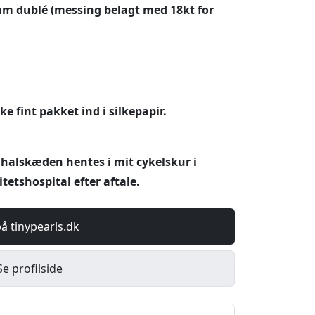
 mm dublé (messing belagt med 18kt for
 fint pakket ind i silkepapir.
 halskæden hentes i mit cykelskur i
tetshospital efter aftale.
på tinypearls.dk
Se profilside