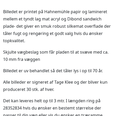
Billedet er printet på Hahnemühle papir og lamineret
mellem et tyndt lag mat acryl og Dibond sandwich
plade- det giver en smuk robust silkemat overflade der
tåler fugt og rengøring et godt valg hvis du ønsker
topkvalitet.
Skjulte vægbeslag som får pladen til at svæve med ca.
10 mm fra væggen
Billedet er uv behandlet så det tåler lys i op til 70 år.
Alle billeder er signeret af Tage Klee og der bliver kun
produceret 30 stk. af hver.
Det kan leveres helt op til 3 mtr. I længden ring på
28352834 hvis du ønsker en bestemt størrelse der
passer til din væg eller vis du ønsker en træramme