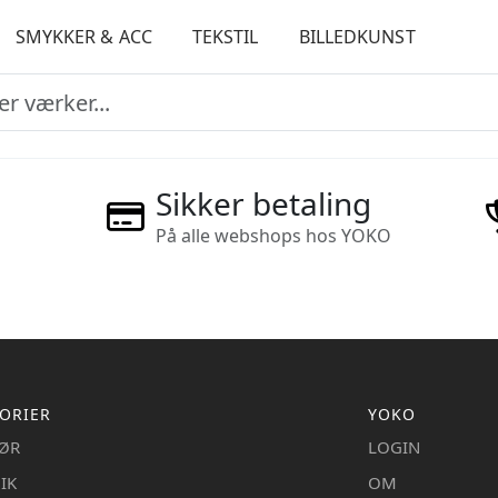
SMYKKER & ACC
TEKSTIL
BILLEDKUNST
Sikker betaling
På alle webshops hos YOKO
ORIER
YOKO
IØR
LOGIN
IK
OM