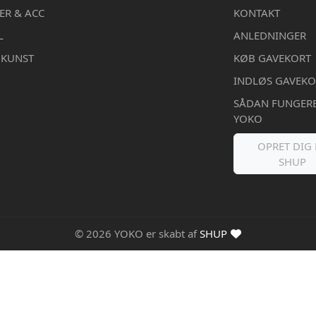
ER & ACC
KONTAKT
L
ANLEDNINGER
DKUNST
KØB GAVEKORT
INDLØS GAVEKO
SÅDAN FUNGER
YOKO
OPRET DIG 
SHUP
© 2026 YOKO er skabt af
SHUP