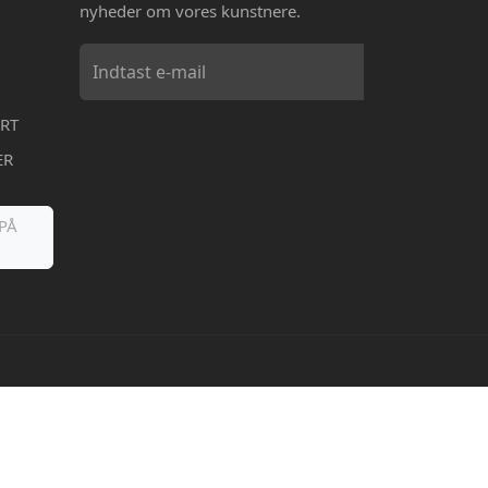
nyheder om vores kunstnere.
RT
ER
PÅ