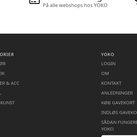
På alle webshops hos YOKO
ORIER
YOKO
IØR
LOGIN
IK
OM
ER & ACC
KONTAKT
L
ANLEDNINGER
DKUNST
KØB GAVEKORT
INDLØS GAVEKO
SÅDAN FUNGER
YOKO