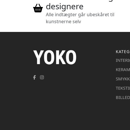
designere
Alle indtægter går ubeskåret til
kunstnerne selv
KATEG
INTER
KERAM
SMYKK
TEKSTI
BILLE