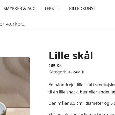
SMYKKER & ACC
TEKSTIL
BILLEDKUNST
Lille skål
165 Kr.
Kategori:
KERAMIK
En hånddrejet lille skål i stentøj
til en lille snack, bær eller andet l
Den måler 9,5 cm i diameter og 5 
Skålen tåler opvaskemaskine, ovn 