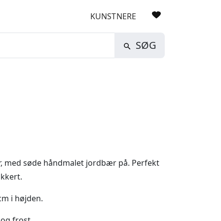
KUNSTNERE
SØG
sler, med søde håndmalet jordbær på. Perfekt
ækkert.
cm i højden.
og frost.