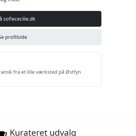
å sofiececilie.dk
Se profilside
amik fra et lille værksted på Østfyn
Kurateret udvalg