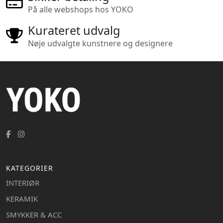
På alle webshops hos YOKO
Kurateret udvalg
Nøje udvalgte kunstnere og designere
KATEGORIER
INTERIØR
KERAMIK
SMYKKER & ACC