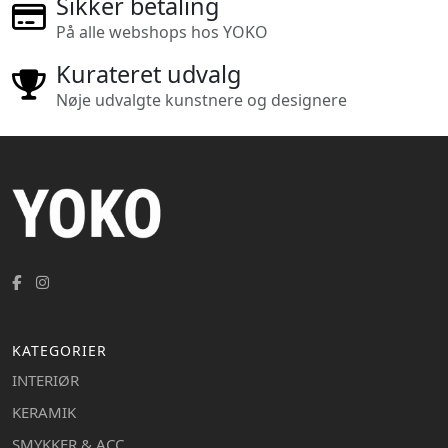
Sikker betaling
På alle webshops hos YOKO
Kurateret udvalg
Nøje udvalgte kunstnere og designere
KATEGORIER
INTERIØR
KERAMIK
SMYKKER & ACC