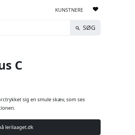
KUNSTNERE
SØG
us C
rctrykket sig en smule skæv, som ses
tionen.
på lerilaaget.dk