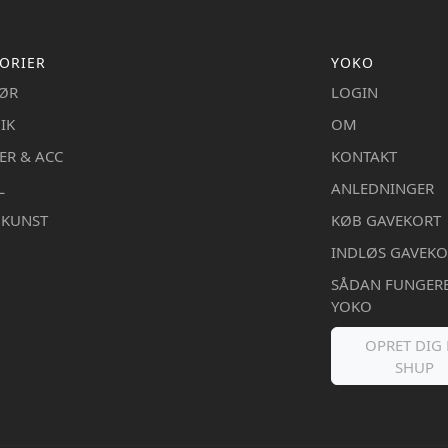
ORIER
YOKO
IØR
LOGIN
IK
OM
ER & ACC
KONTAKT
L
ANLEDNINGER
DKUNST
KØB GAVEKORT
INDLØS GAVEKO
SÅDAN FUNGER
YOKO
OPRET DIG 
SHUP