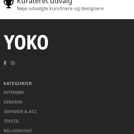
Kurateret udvalg
Nøje udvalgte kunstnere og designere
KATEGORIER
INTERIØR
KERAMIK
SMYKKER & ACC
TEKSTIL
BILLEDKUNST