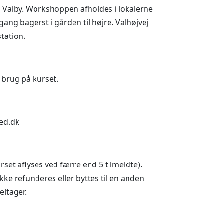
0 Valby. Workshoppen afholdes i lokalerne
ang bagerst i gården til højre. Valhøjvej
station.
l brug på kurset.
sted.dk
set aflyses ved færre end 5 tilmeldte).
ke refunderes eller byttes til en anden
eltager.