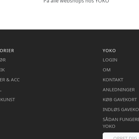
På alle webshops hos YOKO
ORIER
YOKO
IØR
LOGIN
IK
OM
ER & ACC
KONTAKT
L
ANLEDNINGER
DKUNST
KØB GAVEKORT
INDLØS GAVEKO
SÅDAN FUNGER
YOKO
OPRET DIG 