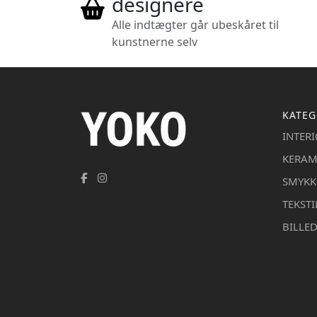
designere
Alle indtægter går ubeskåret til
kunstnerne selv
KATEG
INTER
KERAM
SMYKK
TEKSTI
BILLE