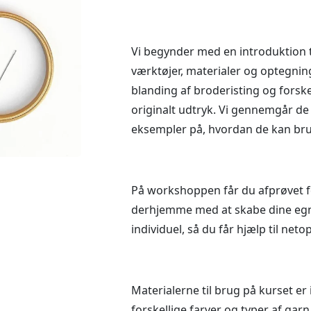
Vi begynder med en introduktion ti
værktøjer, materialer og optegnin
blanding af broderisting og forske
originalt udtryk. Vi gennemgår de
eksempler på, hvordan de kan br
På workshoppen får du afprøvet fo
derhjemme med at skabe dine egne
individuel, så du får hjælp til net
Materialerne til brug på kurset er 
forskellige farver og typer af gar