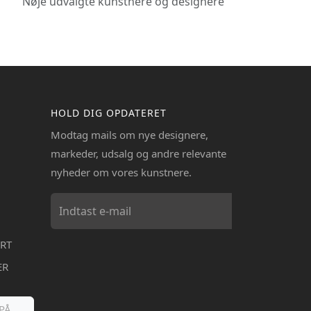
Nøje udvalgte kunstnere og designere
HOLD DIG OPDATERET
Modtag mails om nye designere,
markeder, udsalg og andre relevante
nyheder om vores kunstnere.
RT
ER
PÅ