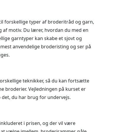
l forskellige typer af broderitråd og garn,
g af motiv. Du lærer, hvordan du med en
llige garntyper kan skabe et sjovt og
 mest anvendelige broderisting og ser på
uges.
rskellige teknikker, så du kan fortsætte
 broderier. Vejledningen på kurset er
op det, du har brug for undervejs.
inkluderet i prisen, og der vil være
n at vælge imellem, broderirammer, nåle,