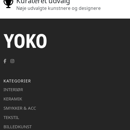
Kurateret udvalg
Nøje udvalgte kunstnere og designere
KATEGORIER
INTERIØR
KERAMIK
SMYKKER & ACC
TEKSTIL
BILLEDKUNST