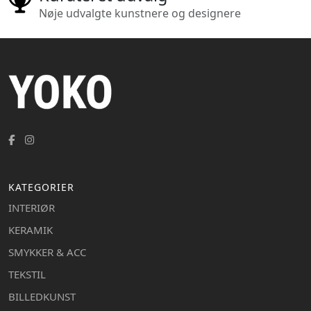
Nøje udvalgte kunstnere og designere
KATEGORIER
INTERIØR
KERAMIK
SMYKKER & ACC
TEKSTIL
BILLEDKUNST