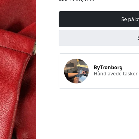
Se på 
ByTronborg
Håndlavede tasker o