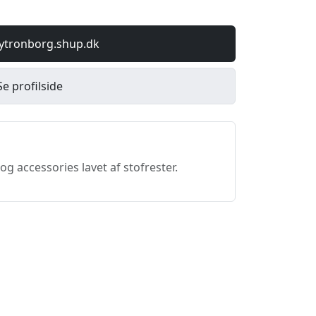
bytronborg.shup.dk
Se profilside
g accessories lavet af stofrester.