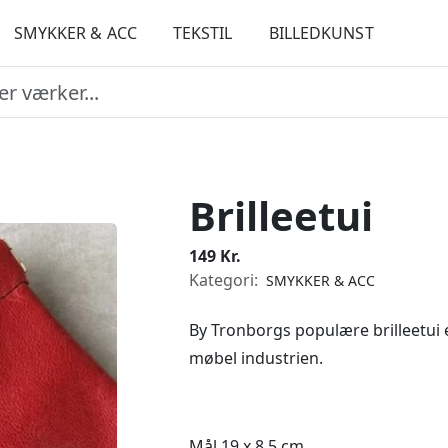
SMYKKER & ACC
TEKSTIL
BILLEDKUNST
Brilleetui
149 Kr.
Kategori:
SMYKKER & ACC
By Tronborgs populære brilleetui er
møbel industrien.
Mål 19 x 8,5 cm