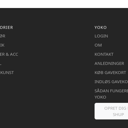
ORIER
YOKO
IØR
LOGIN
IK
OM
ER & ACC
KONTAKT
L
ANLEDNINGER
DKUNST
KØB GAVEKORT
INDLØS GAVEKO
SÅDAN FUNGER
YOKO
OPRET DIG 
SHUP