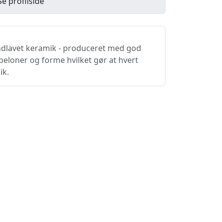
Se profilside
ndlavet keramik - produceret med god
beloner og forme hvilket gør at hvert
ik.