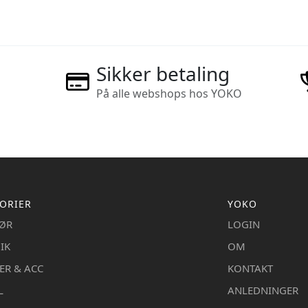
Sikker betaling
På alle webshops hos YOKO
ORIER
YOKO
IØR
LOGIN
IK
OM
ER & ACC
KONTAKT
L
ANLEDNINGER