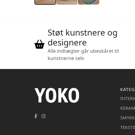
Støt kunstnere og
designere
Alle indtægter går ubeskåret til
kunstnerne selv
KATEG
INTER
KERAM
SMYKK
TEKSTI