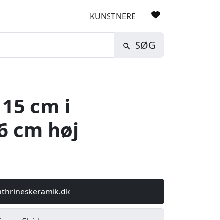
KUNSTNERE
SØG
 15 cm i
6 cm høj
athrineskeramik.dk