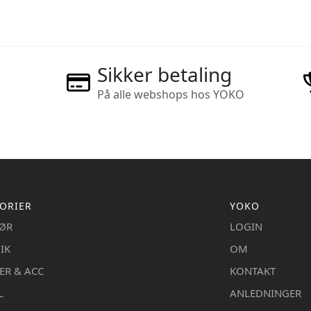
Sikker betaling
På alle webshops hos YOKO
ORIER
YOKO
IØR
LOGIN
IK
OM
ER & ACC
KONTAKT
L
ANLEDNINGER