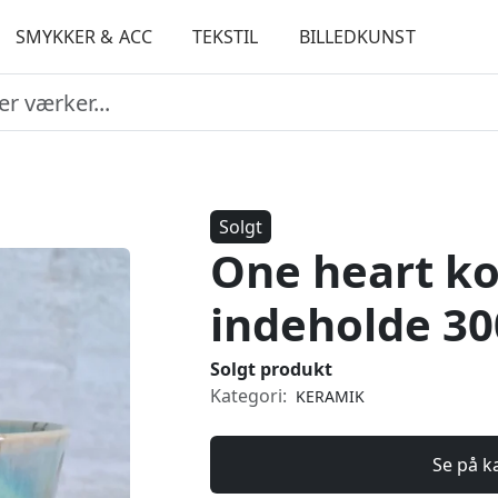
SMYKKER & ACC
TEKSTIL
BILLEDKUNST
Solgt
One heart k
indeholde 30
Solgt produkt
Kategori:
KERAMIK
Se på k