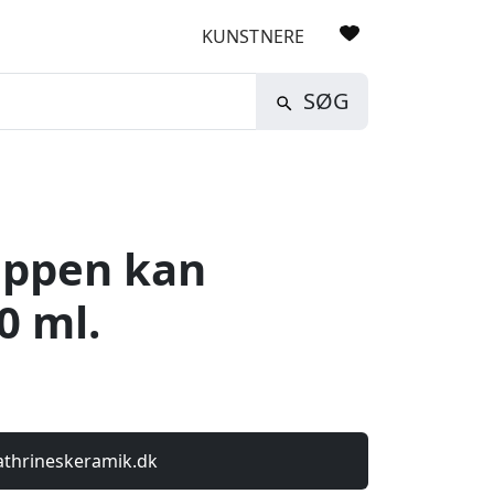
KUNSTNERE
SØG
oppen kan
0 ml.
athrineskeramik.dk