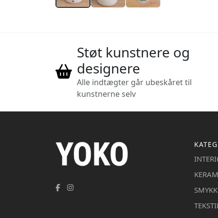
Støt kunstnere og
designere
Alle indtægter går ubeskåret til
kunstnerne selv
KATEG
INTER
KERAM
SMYKK
TEKSTI