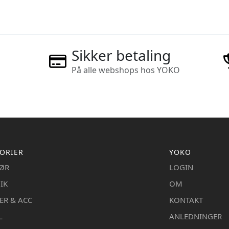
Sikker betaling
På alle webshops hos YOKO
ORIER
YOKO
IØR
LOGIN
IK
OM
ER & ACC
KONTAKT
L
ANLEDNINGER