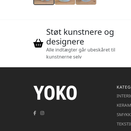
Støt kunstnere og
designere
Alle indtægter går ubeskåret til
kunstnerne selv
KATEG
INTER
KERAM
SMYKK
TEKSTI