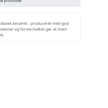
Se profilside
ndlavet keramik - produceret med god
beloner og forme hvilket gør at hvert
ik.