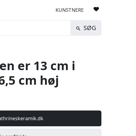
KUNSTNERE
SØG
en er 13 cm i
6,5 cm høj
athrineskeramik.dk