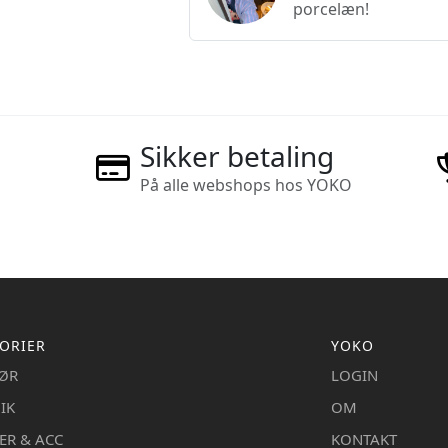
porcelæn!
Sikker betaling
På alle webshops hos YOKO
ORIER
YOKO
IØR
LOGIN
IK
OM
ER & ACC
KONTAKT