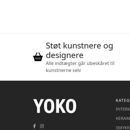
Støt kunstnere og
designere
Alle indtægter går ubeskåret til
kunstnerne selv
KATEG
INTER
KERAM
SMYKK