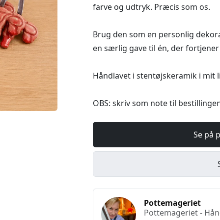
farve og udtryk. Præcis som os.
Brug den som en personlig dekorati
en særlig gave til én, der fortjener
Håndlavet i stentøjskeramik i mit 
OBS: skriv som note til bestilling
Se på 
Pottemageriet
Pottemageriet - Hån