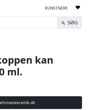
KUNSTNERE
SØG
 koppen kan
0 ml.
athrineskeramik.dk