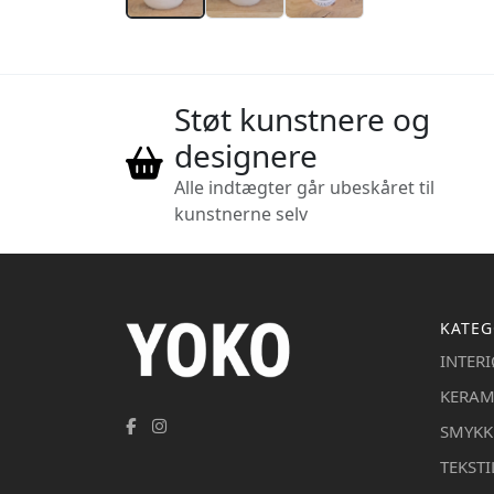
Støt kunstnere og
designere
Alle indtægter går ubeskåret til
kunstnerne selv
KATEG
INTER
KERAM
SMYKK
TEKSTI