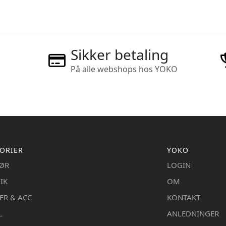
Sikker betaling
På alle webshops hos YOKO
ORIER
YOKO
IØR
LOGIN
IK
OM
ER & ACC
KONTAKT
L
ANLEDNINGER