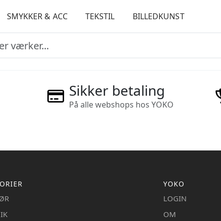
SMYKKER & ACC
TEKSTIL
BILLEDKUNST
Sikker betaling
På alle webshops hos YOKO
ORIER
YOKO
IØR
LOGIN
IK
OM