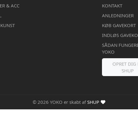
ER & ACC
KONTAKT
L
ANLEDNINGER
DKUNST
KØB GAVEKORT
INDLØS GAVEKO
SÅDAN FUNGER
YOKO
OPRET DIG 
SHUP
© 2026 YOKO er skabt af
SHUP