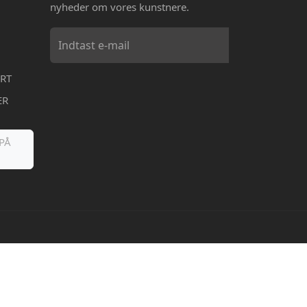
nyheder om vores kunstnere.
RT
ER
PÅ