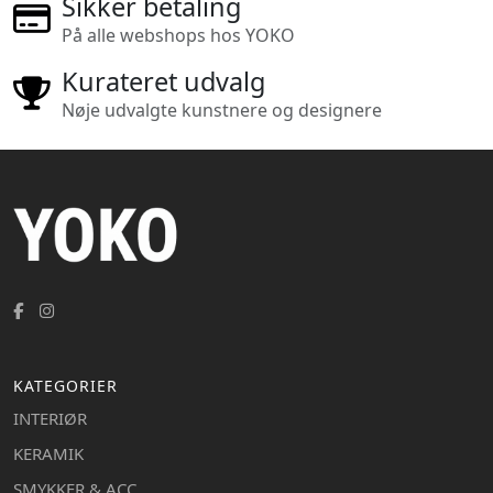
Sikker betaling
På alle webshops hos YOKO
Kurateret udvalg
Nøje udvalgte kunstnere og designere
KATEGORIER
INTERIØR
KERAMIK
SMYKKER & ACC