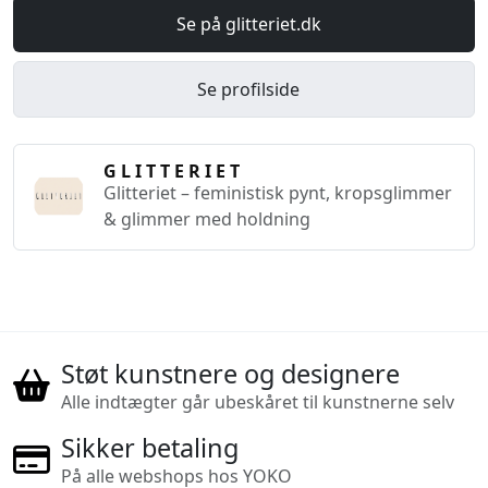
Se på glitteriet.dk
Se profilside
G L I T T E R I E T
Glitteriet – feministisk pynt, kropsglimmer
& glimmer med holdning
Støt kunstnere og designere
Alle indtægter går ubeskåret til kunstnerne selv
Sikker betaling
På alle webshops hos YOKO