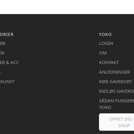
ORIER
YOKO
IØR
LOGIN
IK
OM
ER & ACC
KONTAKT
L
ANLEDNINGER
DKUNST
KØB GAVEKORT
INDLØS GAVEKO
SÅDAN FUNGER
YOKO
OPRET DIG 
SHUP