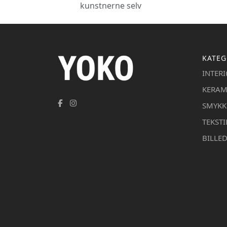
kunstnerne selv
KATEG
INTER
KERAM
SMYKK
TEKSTI
BILLE