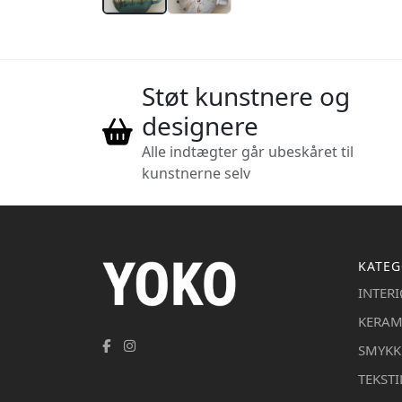
Støt kunstnere og
designere
Alle indtægter går ubeskåret til
kunstnerne selv
KATEG
INTER
KERAM
SMYKK
TEKSTI