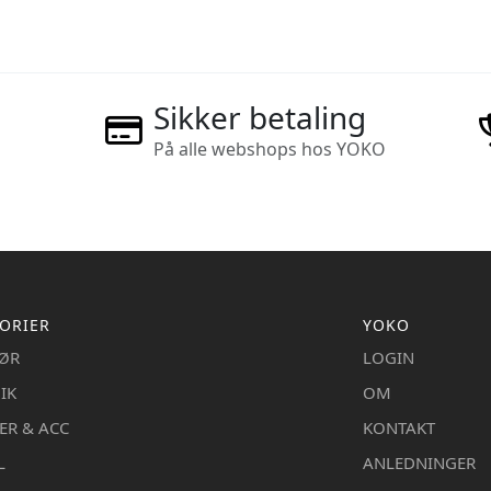
Sikker betaling
På alle webshops hos YOKO
ORIER
YOKO
IØR
LOGIN
IK
OM
ER & ACC
KONTAKT
L
ANLEDNINGER