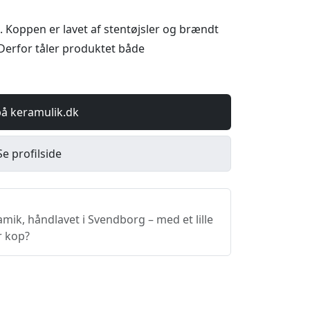
. Koppen er lavet af stentøjsler og brændt
Derfor tåler produktet både
på keramulik.dk
Se profilside
ik, håndlavet i Svendborg – med et lille
r kop?