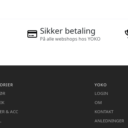
Sikker betaling
På alle webshops hos YOKO
ORIER
YOKO
IØR
LOGIN
IK
OM
ER & ACC
KONTAKT
L
ANLEDNINGER