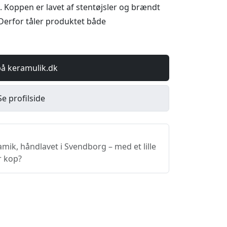
. Koppen er lavet af stentøjsler og brændt
Derfor tåler produktet både
på keramulik.dk
Se profilside
ik, håndlavet i Svendborg – med et lille
r kop?