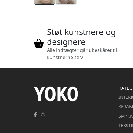
Støt kunstnere og
designere
Alle indtægter går ubeskåret til
kunstnerne selv
KATEG
INTER
KERAM
SMYKK
TEKSTI