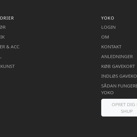
ORIER
YOKO
IØR
LOGIN
IK
OM
ER & ACC
KONTAKT
L
ANLEDNINGER
DKUNST
KØB GAVEKORT
INDLØS GAVEKO
SÅDAN FUNGER
YOKO
OPRET DIG 
SHUP