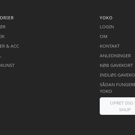
ORIER
YOKO
IØR
LOGIN
IK
OM
ER & ACC
KONTAKT
L
ANLEDNINGER
DKUNST
KØB GAVEKORT
INDLØS GAVEKO
SÅDAN FUNGER
YOKO
OPRET DIG 
SHUP