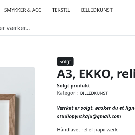
SMYKKER & ACC
TEKSTIL
BILLEDKUNST
Solgt
A3, EKKO, re
Solgt produkt
Kategori:
BILLEDKUNST
Værket er solgt, ønsker du et lig
studiopyntkaja@gmail.com
Håndlavet relief papirværk