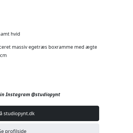
 samt hvid
uceret massiv egetræs boxramme med ægte
3cm
 min Instagram @studiopynt
å studiopynt.dk
Se profilside