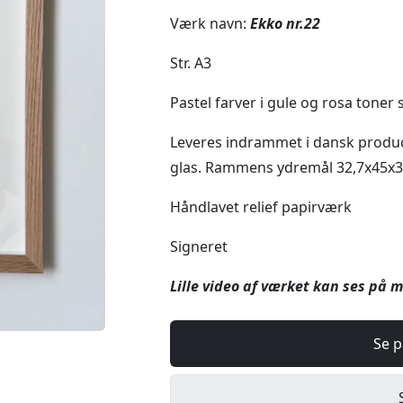
Værk navn:
Ekko nr.22
Str. A3
Pastel farver i gule og rosa toner
Leveres indrammet i dansk prod
glas. Rammens ydremål 32,7x45x
Håndlavet relief papirværk
Signeret
Lille video af værket kan ses på
Se p