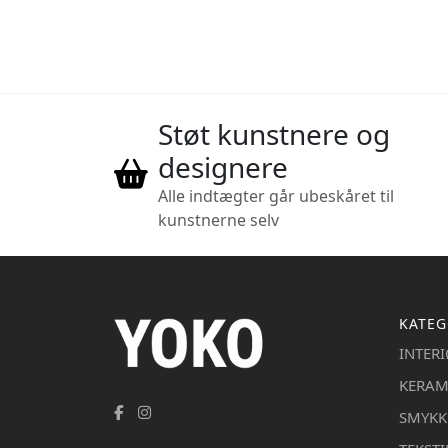
Støt kunstnere og
designere
Alle indtægter går ubeskåret til
kunstnerne selv
KATEG
INTER
KERAM
SMYKK