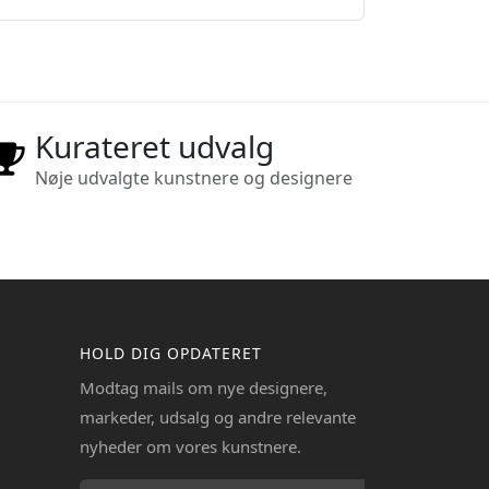
Kurateret udvalg
Nøje udvalgte kunstnere og designere
HOLD DIG OPDATERET
Modtag mails om nye designere,
markeder, udsalg og andre relevante
nyheder om vores kunstnere.