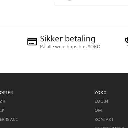
Sikker betaling
På alle webshops hos YOKO
ORIER
YOKO
IØR
LOGIN
IK
OM
ER & ACC
KONTAKT