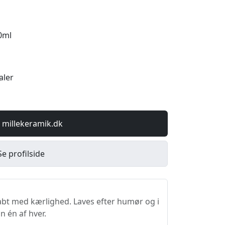
0ml
aler
 millekeramik.dk
Se profilside
bt med kærlighed. Laves efter humør og i
n én af hver.