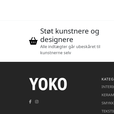
Støt kunstnere og
designere
Alle indtægter går ubeskåret til
kunstnerne selv
KATEG
INTER
KERAM
SMYKK
TEKSTI