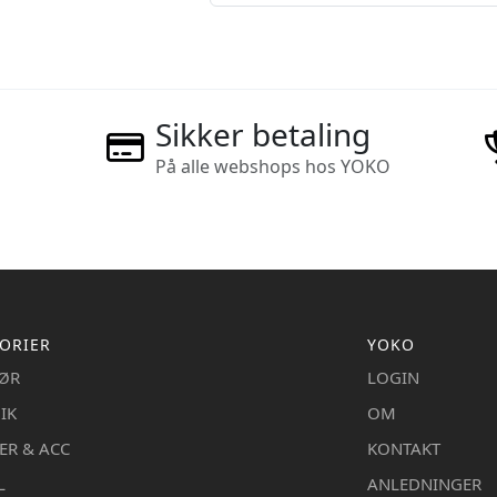
Sikker betaling
På alle webshops hos YOKO
ORIER
YOKO
IØR
LOGIN
IK
OM
ER & ACC
KONTAKT
L
ANLEDNINGER