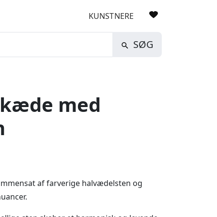
KUNSTNERE
SØG
lskæde med
n
mmensat af farverige halvædelsten og
nuancer.