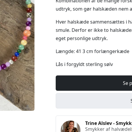
Kombinationen af de mange forske
udtryk, som gør halskæden nem at 
Hver halskæde sammensættes i hå
smule. Derfor er ikke to halskæder
eget personlige udtryk.
Længde: 41 3 cm forlængerkæde
Lås i forgyldt sterling sølv
Se p
Trine Alslev - Smykk
Smykker af halvædels