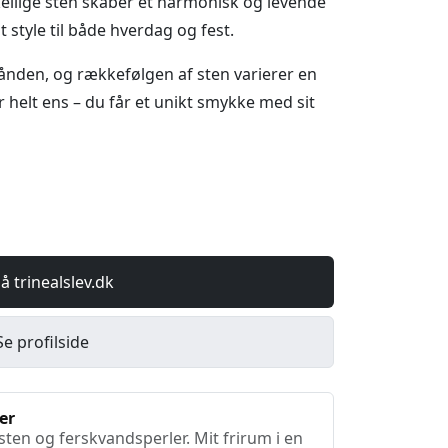
llige sten skaber et harmonisk og levende
style til både hverdag og fest.
nden, og rækkefølgen af sten varierer en
 helt ens – du får et unikt smykke med sit
å trinealslev.dk
Se profilside
er
ten og ferskvandsperler. Mit frirum i en