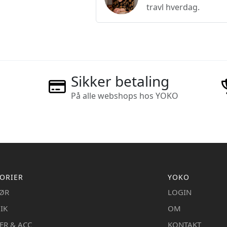
travl hverdag.
Sikker betaling
På alle webshops hos YOKO
ORIER
YOKO
IØR
LOGIN
IK
OM
ER & ACC
KONTAKT