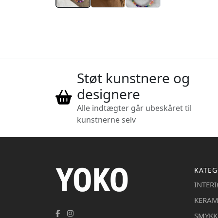
Støt kunstnere og
designere
Alle indtægter går ubeskåret til
kunstnerne selv
KATEG
INTER
KERAM
SMYKK