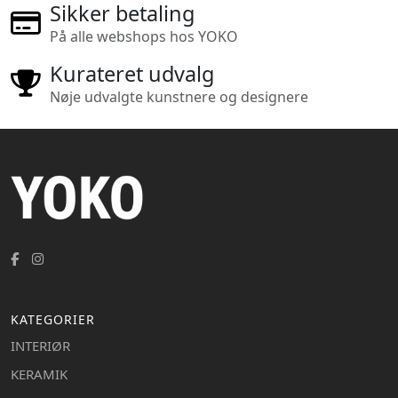
Sikker betaling
På alle webshops hos YOKO
Kurateret udvalg
Nøje udvalgte kunstnere og designere
KATEGORIER
INTERIØR
KERAMIK