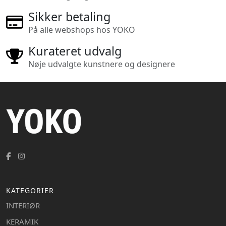
Sikker betaling
På alle webshops hos YOKO
Kurateret udvalg
Nøje udvalgte kunstnere og designere
KATEGORIER
INTERIØR
KERAMIK