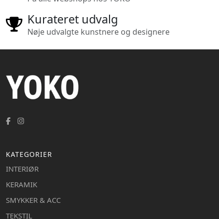
Kurateret udvalg
Nøje udvalgte kunstnere og designere
KATEGORIER
INTERIØR
KERAMIK
SMYKKER & ACC
TEKSTIL