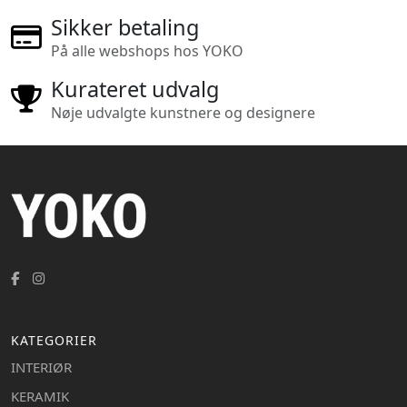
Sikker betaling
På alle webshops hos YOKO
Kurateret udvalg
Nøje udvalgte kunstnere og designere
KATEGORIER
INTERIØR
KERAMIK