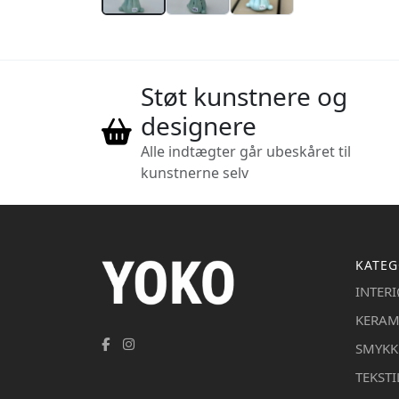
Støt kunstnere og
designere
Alle indtægter går ubeskåret til
kunstnerne selv
KATEG
INTER
KERAM
SMYKK
TEKSTI