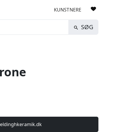
KUNSTNERE
SØG
krone
eldinghkeramik.dk