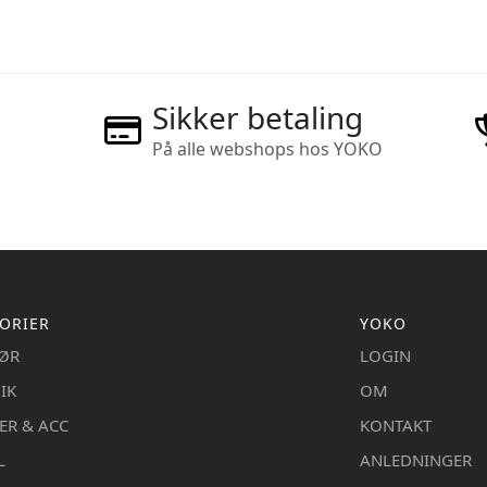
Sikker betaling
På alle webshops hos YOKO
ORIER
YOKO
IØR
LOGIN
IK
OM
ER & ACC
KONTAKT
L
ANLEDNINGER