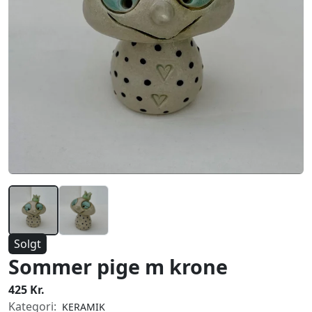
Solgt
Sommer pige m krone
425 Kr.
Kategori:
KERAMIK