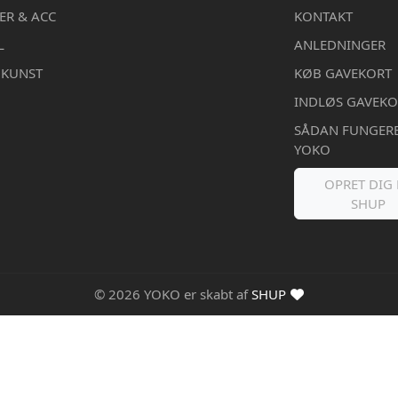
ER & ACC
KONTAKT
L
ANLEDNINGER
DKUNST
KØB GAVEKORT
INDLØS GAVEKO
SÅDAN FUNGER
YOKO
OPRET DIG 
SHUP
© 2026 YOKO er skabt af
SHUP