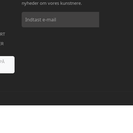
nyheder om vores kunstnere.
RT
ER
PÅ