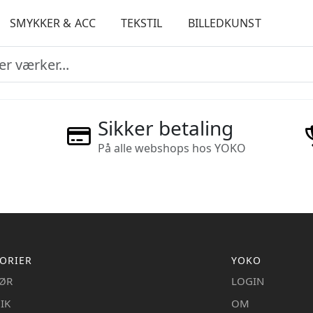
SMYKKER & ACC
TEKSTIL
BILLEDKUNST
Sikker betaling
På alle webshops hos YOKO
ORIER
YOKO
IØR
LOGIN
IK
OM