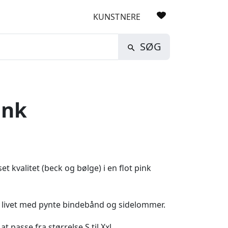
KUNSTNERE
SØG
ink
t kvalitet (beck og bølge) i en flot pink
i livet med pynte bindebånd og sidelommer.
 passe fra størrelse S til Xxl.