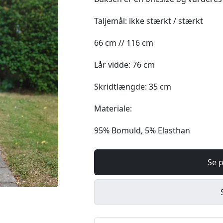
Taljemål: ikke stærkt / stærkt
66 cm // 116 cm
Lår vidde: 76 cm
Skridtlængde: 35 cm
Materiale:
95% Bomuld, 5% Elasthan
Se p