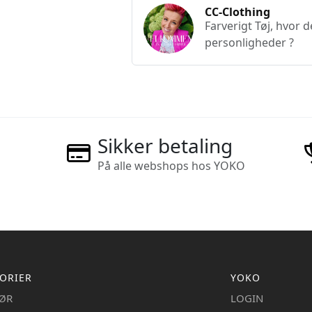
CC-Clothing
Farverigt Tøj, hvor d
personligheder ?
Sikker betaling
På alle webshops hos YOKO
ORIER
YOKO
IØR
LOGIN