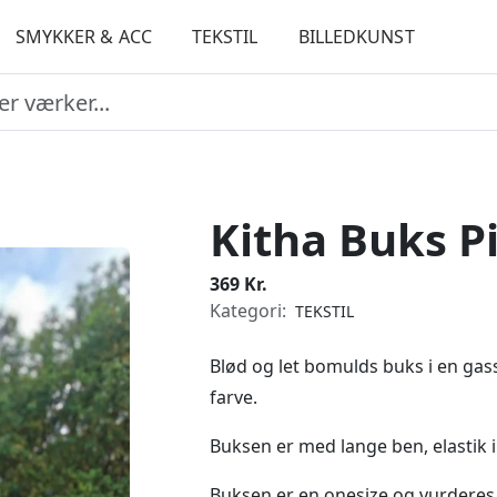
SMYKKER & ACC
TEKSTIL
BILLEDKUNST
Kitha Buks P
369 Kr.
Kategori:
TEKSTIL
Blød og let bomulds buks i en gasse
farve.
Buksen er med lange ben, elastik 
Buksen er en onesize og vurderes at